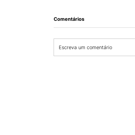
Comentários
Escreva um comentário
CDL SÃO LUÍS E FCDL MA 
COMPROMISSO COM A SE
E DESENVOLVIMENTO DO 
LOCAL