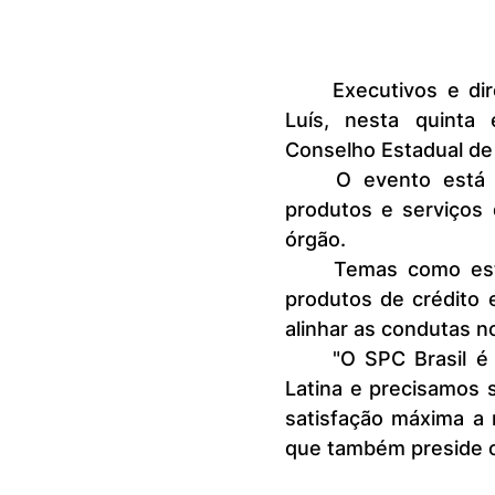
	Executivos e diretores das CDLs maranhenses participam, em São 
Luís, nesta quinta
Conselho Estadual de
	O evento está atualizando os conhecimentos técnicos sobre os 
produtos e serviços 
órgão.
	Temas como estratégias de negócios, argumentação de vendas e 
produtos de crédito 
alinhar as condutas 
	"O SPC Brasil é o maior banco de dados sobre crédito da América 
Latina e precisamos 
satisfação máxima a n
que também preside o