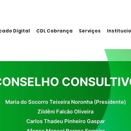
cado Digital
CDL Cobrança
Serviços
Instituci
CONSELHO CONSULTIV
Maria do Socorro Teixeira Noronha (Presidente)
Zildêni Falcão Oliveira
Carlos Thadeu Pinheiro Gaspar
Afonso Manoel Borges Ferreira