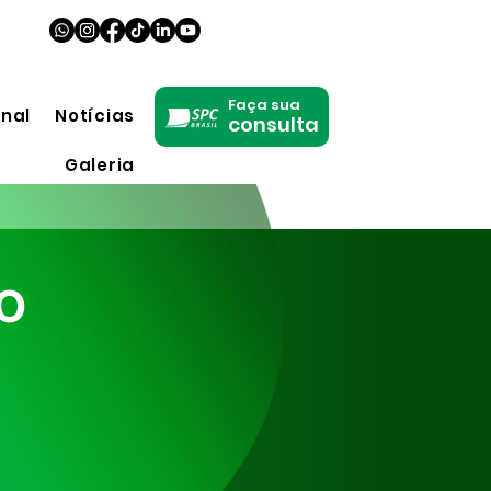
Faça sua
onal
Notícias
consulta
Galeria
O