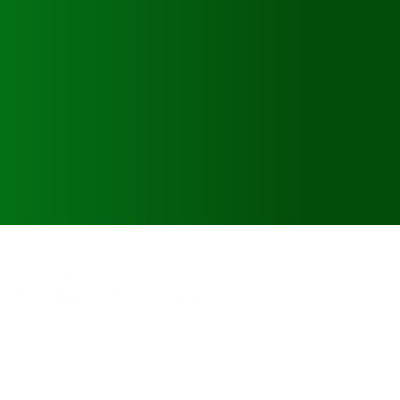
025 CDL São Luís - Todos os direitos reservados.
ua da Estrela, 508 - Centro Histórico, São Luís -
MA, CEP: 65010-200 | Telefone: (98) 3212-9000