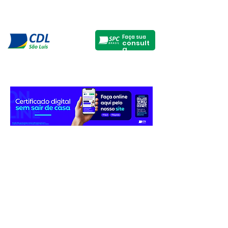
Faça sua
consult
a