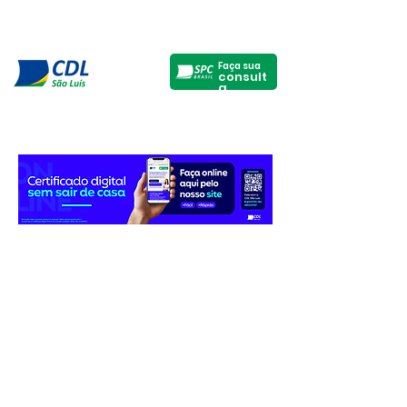
Faça sua
consult
a