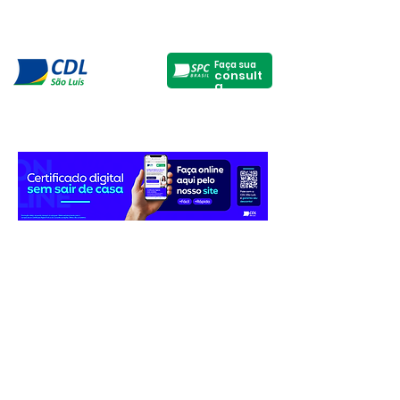
Faça sua
consult
a