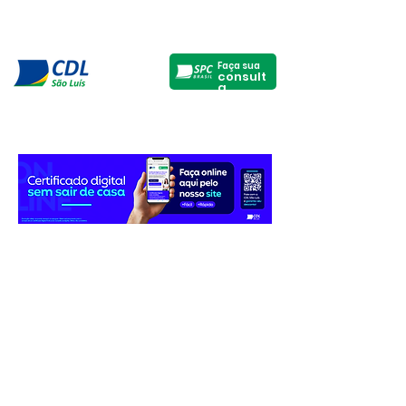
Faça sua
consult
a