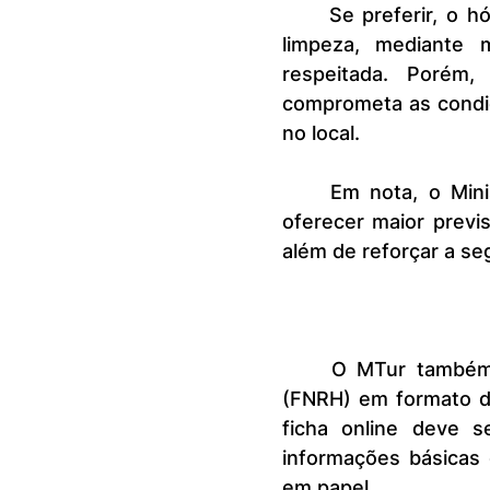
	Se preferir, o hóspede pode dispensar os serviços de arrumação e 
limpeza, mediante 
respeitada. Porém,
comprometa as condiç
no local.
	Em nota, o Ministério do Turismo explicou que a proposta “busca 
oferecer maior previs
além de reforçar a seg
	O MTur também criou a Ficha Nacional de Registro de Hóspedes 
(FNRH) em formato dig
ficha online deve s
informações básicas 
em papel.