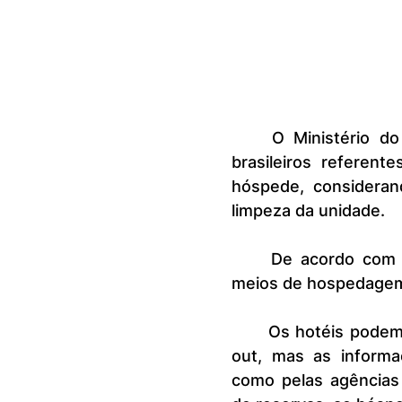
	O Ministério do Turismo (MTur) alterou as regras para os hotéis 
brasileiros referent
hóspede, consideran
limpeza da unidade.
	De acordo com a portaria, o preço da diária, a ser cobrado pelos 
meios de hospedagem,
	Os hotéis podem definir seus próprios horários de check-in e check-
out, mas as informa
como pelas agências d