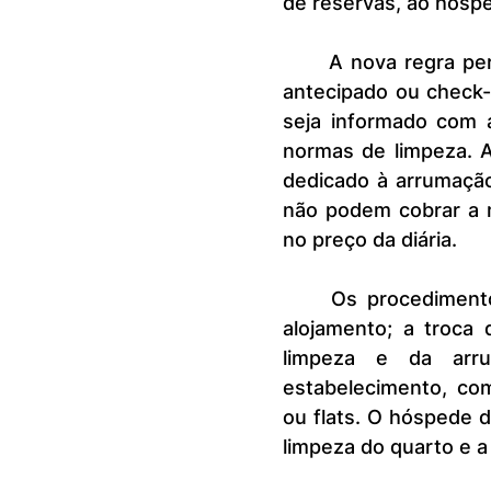
de reservas, ao hóspe
	A nova regra permite que o hotel cobre tarifas extras para check-in 
antecipado ou check
seja informado com 
normas de limpeza. 
dedicado à arrumaçã
não podem cobrar a m
no preço da diária.
	Os procedimentos incluem a higienização completa da unidade de 
alojamento; a troca
limpeza e da arr
estabelecimento, com
ou flats. O hóspede 
limpeza do quarto e a