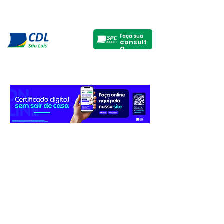
Faça sua
consult
a