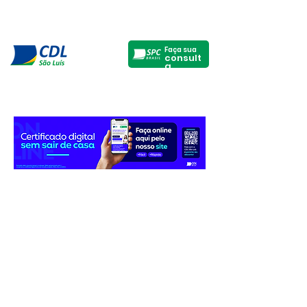
Faça sua
consult
a