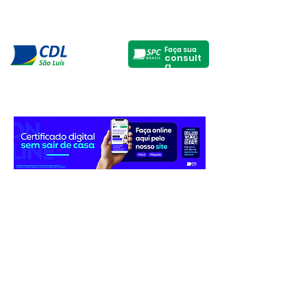
Faça sua
consult
a