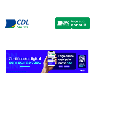
Faça sua
consult
a