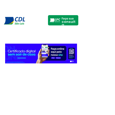
Faça sua
consult
a