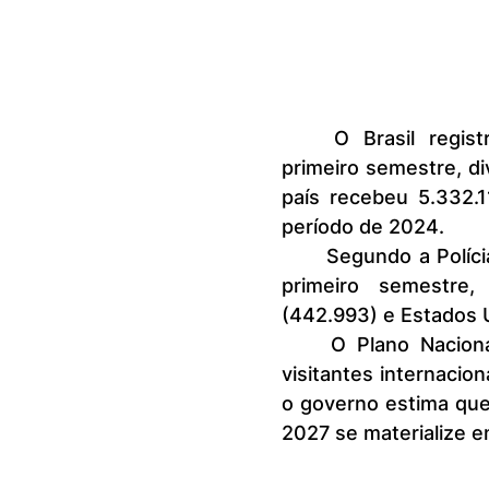
	O Brasil registrou entrada recorde de turistas estrangeiros no 
primeiro semestre, div
país recebeu 5.332.1
período de 2024.
	Segundo a Polícia Federal, os turistas da Argentina lideram a lista no 
primeiro semestre,
(442.993) e Estados 
	O Plano Nacional de Turismo previa a entrada de 6,9 milhões de 
visitantes internacio
o governo estima que 
2027 se materialize e