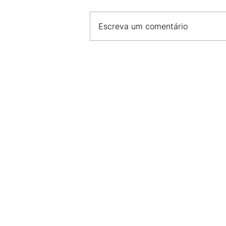
Escreva um comentário
MÚSICA PARA TODOS OS G
CONFIRA A PROGRAMAÇÃO
SHOWS EM SÃO LUÍS NESTE
SEMANA!