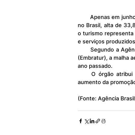
	Apenas em junho, 444.882 turistas de outros países desembarcaram 
no Brasil, alta de 3
o turismo representa
e serviços produzidos
	Segundo a Agência Brasileira de Promoção Internacional do Turismo 
(Embratur), a malha 
ano passado.
	O órgão atribui o aumento ao uso da inteligência de dados e ao 
aumento da promoção 
(Fonte: Agência Brasi