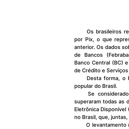
	Os brasileiros realizaram em 2023 quase 42 bilhões de transações 
por Pix, o que repr
anterior. Os dados so
de Bancos (Febraba
Banco Central (BC) e
de Crédito e Serviços
	Desta forma, o Pix é confirmado como o meio de pagamento mais 
popular do Brasil.
	Se considerado somente o número de transações do Pix, elas 
superaram todas as de
Eletrônica Disponíve
no Brasil, que, junta
	O levantamento mostra que a população tem usado a ferramenta de 