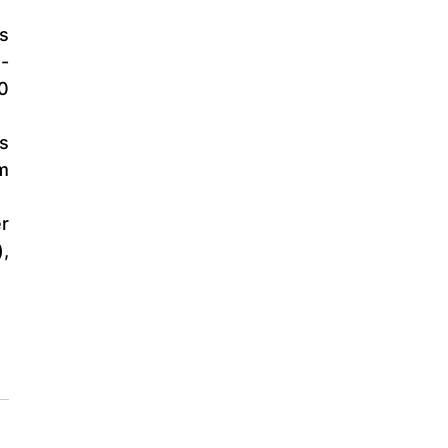
-
 
 
, 