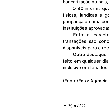
bancarização no país,
	O BC informa que este meio de pagamento está disponível a pessoas 
físicas, jurídicas 
poupança ou uma con
instituições aprovada
	Entre as características do Pix estão a gratuidade da operação, as 
transações são conc
disponíveis para o re
	Outro destaque é a praticidade da operação. O pagamento pode ser 
feito em qualquer dia
inclusive em feriados
(Fonte/Foto: Agência 