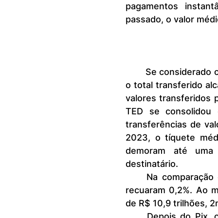
pagamentos instant
passado, o valor médi
	Se considerado o volume de recursos movimentado via Pix em 2023, 
o total transferido al
valores transferidos 
TED se consolidou 
transferências de va
2023, o tíquete médio da T
demoram até uma 
destinatário.
	Na comparação com 2022, os valores das transferências pela TED 
recuaram 0,2%. Ao m
de R$ 10,9 trilhões, 
	Depois do Pix, os meios de pagamentos preferidos dos brasileiros 