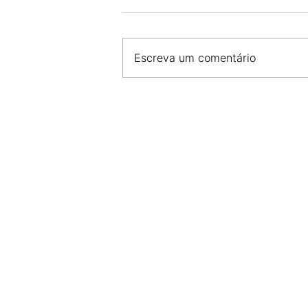
Escreva um comentário
CDL SÃO LUÍS E AMDA INIC
PARCERIA PARA O
DESENVOLVIMENTO DO CO
MARANHENSE