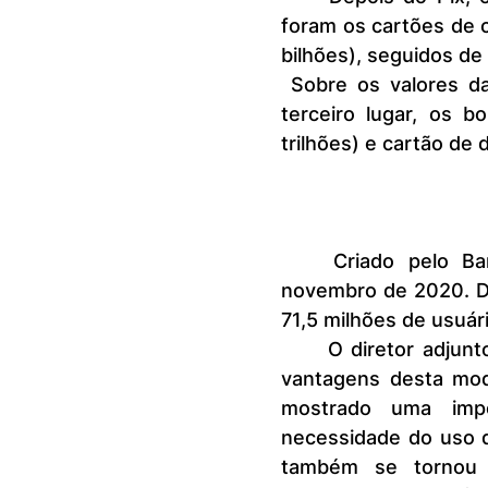
foram os cartões de cr
bilhões), seguidos de 
 Sobre os valores da
terceiro lugar, os bo
trilhões) e cartão de d
	Criado pelo Banco Central, o Pix foi lançado, oficialmente, em 
novembro de 2020. De 
71,5 milhões de usuár
	O diretor adjunto de Serviços da Febraban, Walter Faria, avaliou as  
vantagens desta mod
mostrado uma impo
necessidade do uso d
também se tornou u