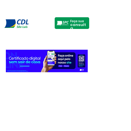
Faça sua
consult
a