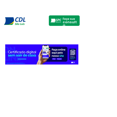
Faça sua
consult
a