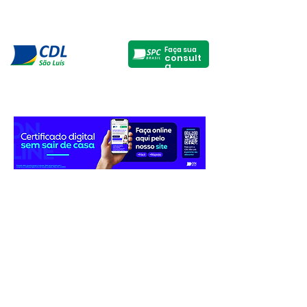
Faça sua
consult
a