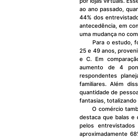
por lojas virtuais. E
ao ano passado, quan
44% dos entrevistado
antecedência, em com
uma mudança no comp
	Para o estudo, foram entrevistadas 1200 pessoas com idades entre 
25 e 49 anos, proveni
e C. Em comparação
aumento de 4 pont
respondentes plane
familiares. Além di
quantidade de pessoa
fantasias, totalizand
	O comércio também sentirá o impacto dessa festividade. A pesquisa 
destaca que balas e
pelos entrevistado
aproximadamente 68%