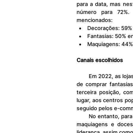
para a data, mas ne
número para 72%. 
mencionados:
Decorações: 59%
Fantasias: 50% 
Maquiagens: 44%
Canais escolhidos
	Em 2022, as lojas de bairro eram os locais mais frequentados na hora 
de comprar fantasias
terceira posição, co
lugar, aos centros po
seguido pelos e-comm
	No entanto, para outros itens tradicionais da data, como decorações, 
maquiagens e doces
liderança, assim com