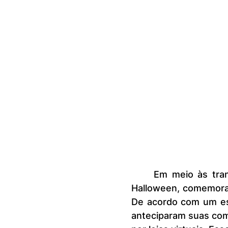
	Em meio às transformações dos padrões de compra neste ano, o 
Halloween, comemorad
De acordo com um es
anteciparam suas com