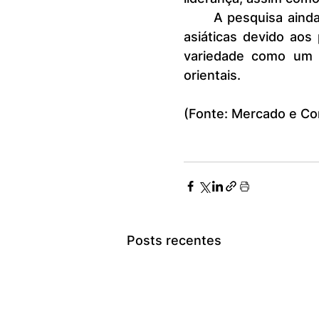
	A pesquisa ainda revela que 60% dos respondentes optam por lojas 
asiáticas devido aos
variedade como um f
orientais.
(Fonte: Mercado e Co
Posts recentes