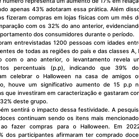
sse número representa um aumento de 17% em relaçã
do apenas 43% adotaram essa prática. Além disso,
s fizeram compras em lojas físicas com um mês de
paração com os 32% do ano anterior, evidenciando
ortamento dos consumidores durante o período.
entes de todas as regiões do país e das classes A, 
 com o ano anterior, o levantamento revela um
os percentuais (p.p), indicando que 39% dos
jam celebrar o Halloween na casa de amigos ou
sso, houve um significativo aumento de 15 p.p na
s que investiram em caracterização e gastaram com
o 32% deste grupo.
 doces continuam sendo os itens mais mencionados
s ao fazer compras para o Halloween. Em 2022,
 dos participantes afirmaram ter comprado doces