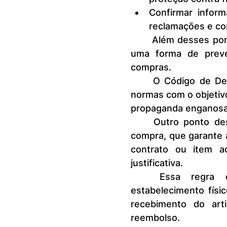
Confirmar infor
reclamações e co
	Além desses pontos, conhecer os direitos do consumidor também é 
uma forma de preven
compras.
	O Código de Defesa do Consumidor, conhecido como CDC, define 
normas com o objetivo
propaganda enganosa 
	Outro ponto descrito pelo CDC é o direito ao arrependimento de 
compra, que garante a
contrato ou item a
justificativa.
	Essa regra é válida para produtos comprados fora do 
estabelecimento físi
recebimento do arti
reembolso.