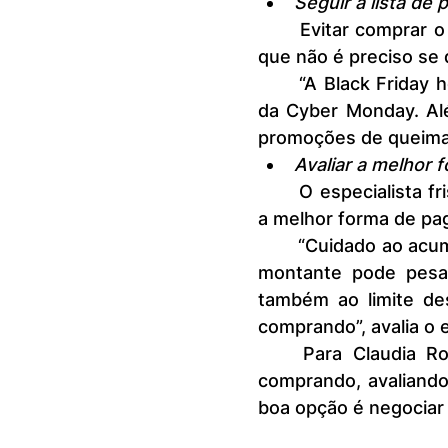
Seguir a lista de 
	Evitar comprar o que não estava na sua lista. O especialista ressalta 
que não é preciso se
	“A Black Friday hoje se estende para todo o mês de novembro, além 
da Cyber Monday. Alé
promoções de queima 
Avaliar a melhor
	O especialista frisou que, antes de comprar, é importante saber qual 
a melhor forma de pa
	“Cuidado ao acumular muitas parcelas de cartão de crédito, pois esse 
montante pode pesar 
também ao limite de
comprando”, avalia o 
	Para Claudia Rodrigues, é importante fazer contas antes de sair 
comprando, avaliando 