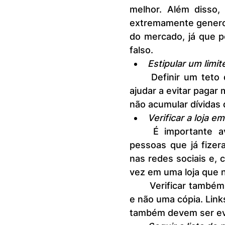
melhor. Além disso,
extremamente generos
do mercado, já que p
falso.
Estipular um limit
	Definir um teto de valor para pagar por determinado produto pode 
ajudar a evitar pagar 
não acumular dívidas 
Verificar a loja 
	É importante avaliar se a loja possui recomendações de outras 
pessoas que já fizer
nas redes sociais e, 
vez em uma loja que 
	Verificar também se o site é confiável, se é de fato o site da empresa 
e não uma cópia. Link
também devem ser ev