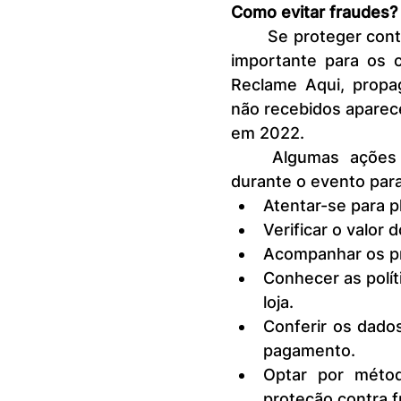
Como evitar fraudes?
	Se proteger contra golpes e fraudes nesta Black Friday, é uma tarefa 
importante para os 
Reclame Aqui, propa
não recebidos aparece
em 2022.
	Algumas ações podem ajudar a evitar essas e outras questões 
durante o evento par
Atentar-se para p
Verificar o valor 
Acompanhar os pre
Conhecer as polít
loja.
Conferir os dado
pagamento.
Optar por méto
proteção contra f