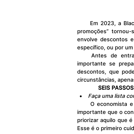
	Em 2023, a Black Friday será no dia 24 de novembro. A “sexta de 
promoções” tornou-s
envolve descontos e
específico, ou por um
	Antes de entrar nessa temporada, especialistas alertam que é 
importante se prepa
descontos, que pode
circunstâncias, apena
SEIS PASSOS
Faça uma lista co
	O economista e planejador financeiro Fabio Louzada pontua que é 
importante que o con
priorizar aquilo que é
Esse é o primeiro cui