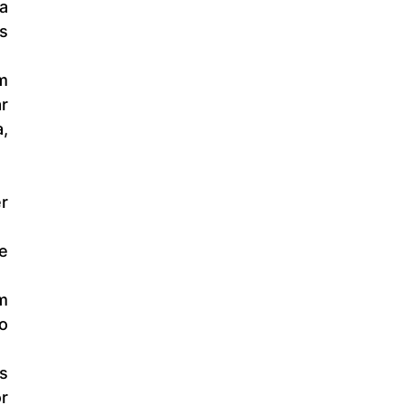
 
r 
, 
o 
 