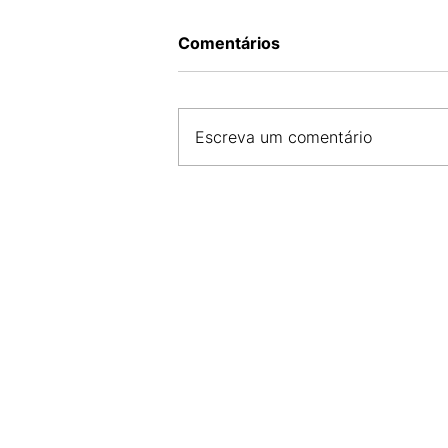
Comentários
Escreva um comentário
MÚSICA PARA TODOS OS G
CONFIRA A PROGRAMAÇÃO
SHOWS EM SÃO LUÍS NESTE
SEMANA!