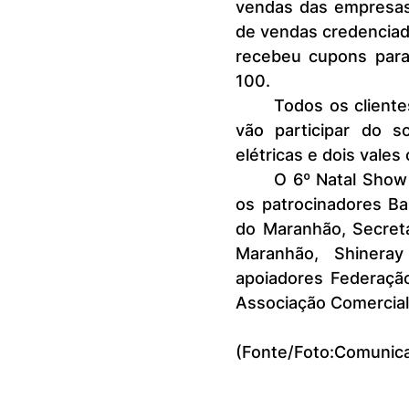
vendas das empresas 
de vendas credenciad
recebeu cupons para 
100.
	Todos os clientes que preencheram os cupons e colocaram na urna 
vão participar do 
elétricas e dois vales
	O 6º Natal Show de Prêmios tem como patrocinadora oficial a Rede, 
os patrocinadores Ba
do Maranhão, Secreta
Maranhão, Shinera
apoiadores Federação
Associação Comercial
(Fonte/Foto:Comunica