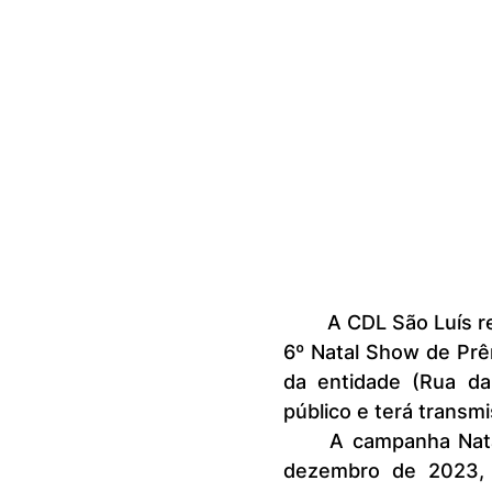
	A CDL São Luís realiza nesta segunda-feira, dia 8, o grande sorteio do 
6º Natal Show de Prêm
da entidade (Rua da 
público e terá transm
	A campanha Natal Show de Prêmios foi realizada durante o mês de 
dezembro de 2023, 