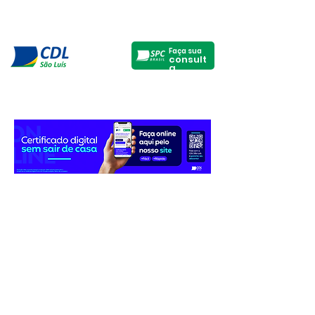
Faça sua
consult
a