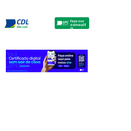
Faça sua
consult
a