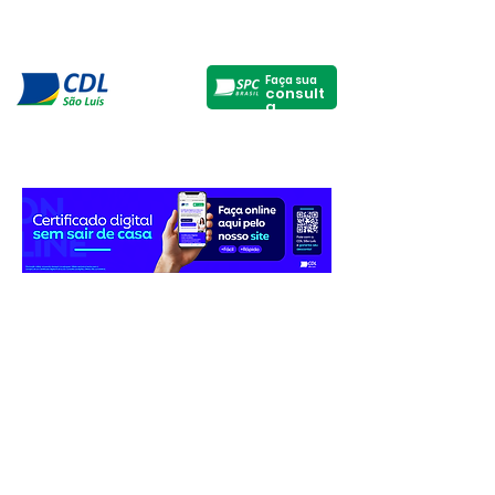
Faça sua
consult
a