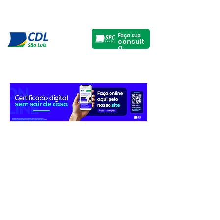
Faça sua
consult
a