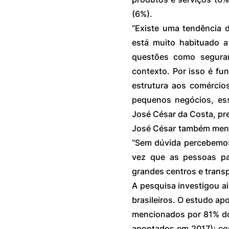
(6%).
“Existe uma tendência d
está muito habituado a
questões como seguran
contexto. Por isso é fu
estrutura aos comércios
pequenos negócios, ess
José César da Costa, pr
José César também menc
“Sem dúvida percebemo
vez que as pessoas pas
grandes centros e transp
A pesquisa investigou a
brasileiros. O estudo ap
mencionados por 81% do
apontados em 2017); co