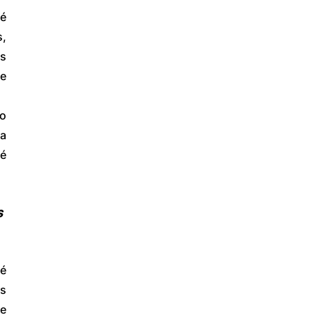
é 
, 
s 
e 
o 
a 
é 
 
é 
s 
e 