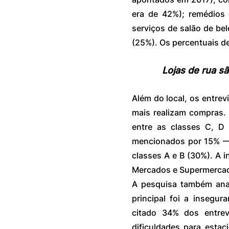
era de 42%); remédios 
serviços de salão de bel
(25%). Os percentuais d
Lojas de rua s
Além do local, os entre
mais realizam compras. 
entre as classes C, D
mencionados por 15% — 
classes A e B (30%). A i
Mercados e Supermercad
A pesquisa também anal
principal foi a insegur
citado 34% dos entrev
dificuldades para estac