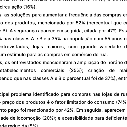
 circulação (16%).
, as soluções para aumentar a frequência das compras e
eço dos produtos, mencionado por 52% (percentual que ca
 B). A segurança aparece em seguida, citada por 47%. Ess
% nas classes A e B e a 35% na população com 55 anos o
trevistados, lojas maiores, com grande variedade d
um estímulo para as compras em comércio de rua.
, os entrevistados mencionaram a ampliação do horário d
tabelecimentos comerciais (25%); criação de mais
ndo que nas classes A e B o percentual foi de 37%), entr
ipal problema identificado para compras nas lojas de rua
 preço dos produtos é o fator limitador do consumo (74%)
nto pago foi mencionado por 42%. Em seguida, aparecem 
ldade de locomoção (20%); e acessibilidade para deficiente
de reduzida (5%).