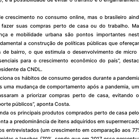
e crescimento no consumo online, mas o brasileiro aind
 fazer suas compras perto de casa ou do trabalho. Ma
ça e mobilidade urbana são pontos importantes nest
ndamental a construção de políticas públicas que ofereça
 de bairro, o que estimula o desenvolvimento de micro 
enciais para o crescimento econômico do país”, destac
esidente da CNDL.
iona os hábitos de consumo gerados durante a pandemia
s uma mudança de comportamento após a pandemia, um
saram a priorizar compras perto de casa, evitando o
orte públicos”, aponta Costa.
inda os principais produtos comprados perto de casa pelo
onta a predominância de itens adquiridos em supermercado
s entrevistados (um crescimento em comparação aos 77
midas e lanches (70%, sendo que em 2017 esse percentua