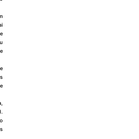
m 
i 
e 
u 
e 
e 
 
e 
, 
. 
o 
s 