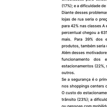
(17%); e a dificuldade de
Diante desses problemas
lojas de rua seria o pr
para 42% nas classes A e
percentual chegou a 63
mais. Para 39% dos en
produtos, também seria 
Além desses motivadores
funcionamento dos es
estacionamentos (22%, se
outros.
Se a segurança é o princ
nos shoppings centers o
O custo do estacioname
trânsito (23%); a dificu
ou pessoas com mobilida