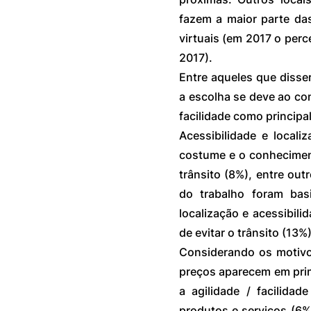
fazem a maior parte das
virtuais (em 2017 o perc
2017).
Entre aqueles que disse
a escolha se deve ao co
facilidade como principa
Acessibilidade e local
costume e o conhecimento
trânsito (8%), entre out
do trabalho foram basi
localização e acessibili
de evitar o trânsito (13%
Considerando os motivo
preços aparecem em prim
a agilidade / facilida
produtos e serviços (6%)