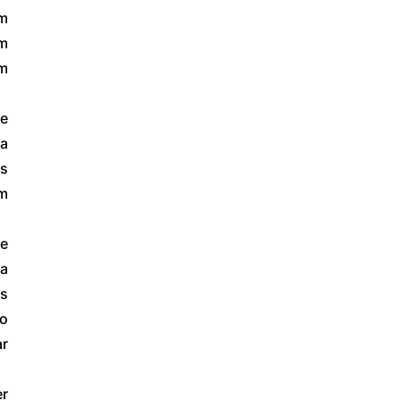
m 
m 
m 
e 
a 
s 
m 
e 
a 
s 
o 
r 
r 