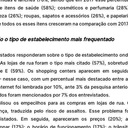
e itens de saúde (58%); cosméticos e perfumaria (28%)
eza (26%); roupas, sapatos e acessórios (26%), e papelari
e todos os esses itens cresceram na comparação com 2017
ão o tipo de estabelecimento mais frequentado
vistados responderam sobre o tipo de estabelecimento ond
As lojas de rua foram o tipo mais citado (57%), sobretud
 e E (59%). Os shopping centers aparecem em seguida
nesse caso, com um percentual mais destacado entre a
nternet foi lembrada por 10%, ante 3% da pesquisa anterior
os foram mencionados por 7% dos entrevistados.
isou os empecilhos para as compras em lojas de rua. 
ança, traduzida pelo risco de assaltos. Esse problema fo
istados. Em seguida, apareceram os preços (20%); a
ionar (17%); o horário de funcionamento (17%); o trânsit