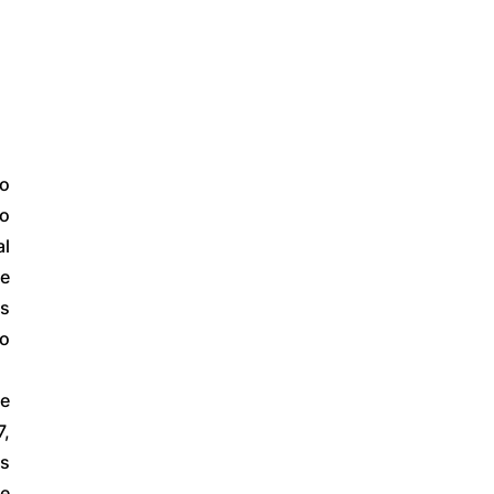
o 
o 
l 
e 
s 
o 
e 
, 
s 
e 