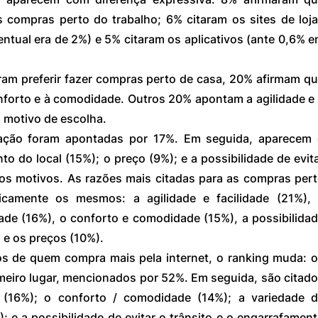
 compras perto do trabalho; 6% citaram os sites de loja
entual era de 2%) e 5% citaram os aplicativos (ante 0,6% e
ram preferir fazer compras perto de casa, 20% afirmam qu
nforto e à comodidade. Outros 20% apontam a agilidade e 
l motivo de escolha.
ização foram apontadas por 17%. Em seguida, aparecem 
 do local (15%); o preço (9%); e a possibilidade de evita
ros motivos. As razões mais citadas para as compras pert
camente os mesmos: a agilidade e facilidade (21%), 
dade (16%), o conforto e comodidade (15%), a possibilidad
) e os preços (10%).
s de quem compra mais pela internet, o ranking muda: o
eiro lugar, mencionados por 52%. Em seguida, são citado
de (16%); o conforto / comodidade (14%); a variedade d
; e a possibilidade de evitar o trânsito e o engarrafament