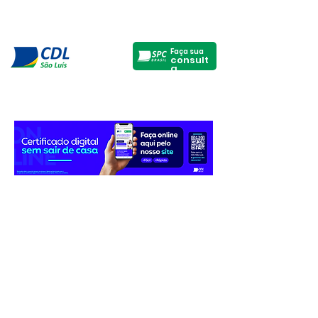
Faça sua
consult
a