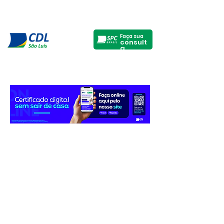
Faça sua
consult
a