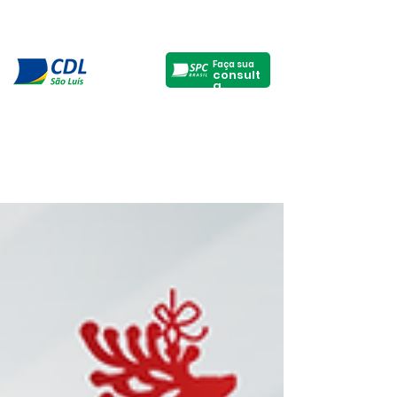
Faça sua
consult
a