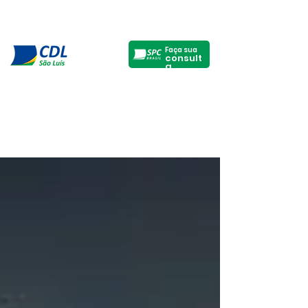
Faça sua
consult
a