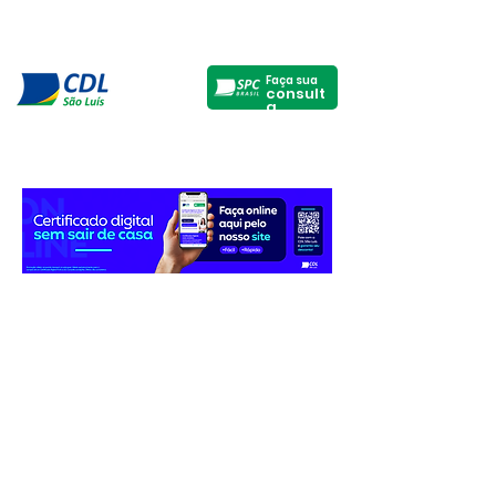
Faça sua
consult
a