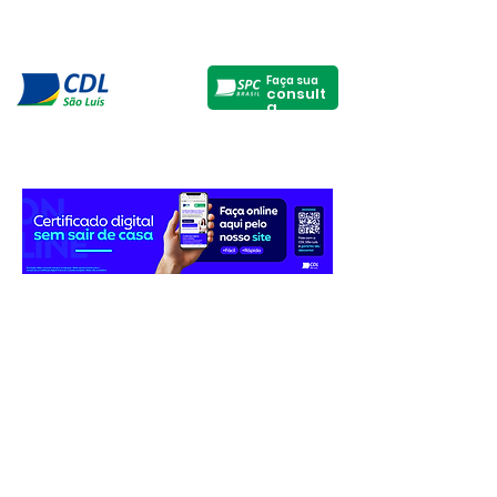
Faça sua
consult
a