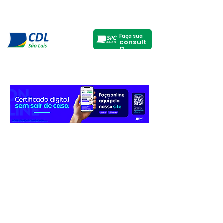
Faça sua
consult
a