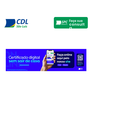
Faça sua
consult
a