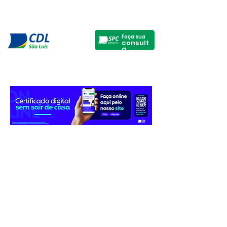
Faça sua
consult
a