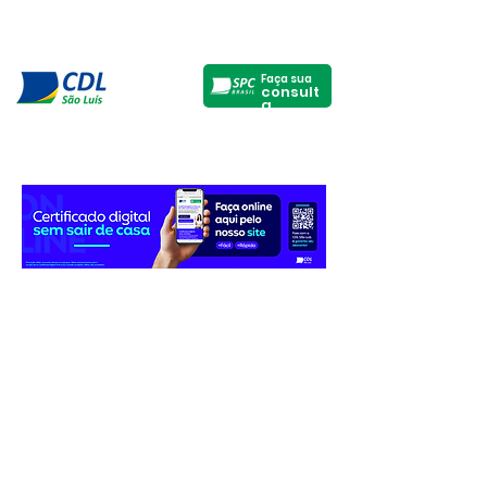
Faça sua
consult
a