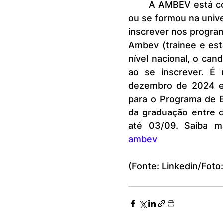
	A AMBEV está com inscrições abertas para quem está na graduação 
ou se formou na univ
inscrever nos program
Ambev (trainee e está
nível nacional, o can
ao se inscrever. É
dezembro de 2024 e 
para o Programa de E
da graduação entre 
até 03/09. Saiba ma
ambev
(Fonte: Linkedin/Foto: