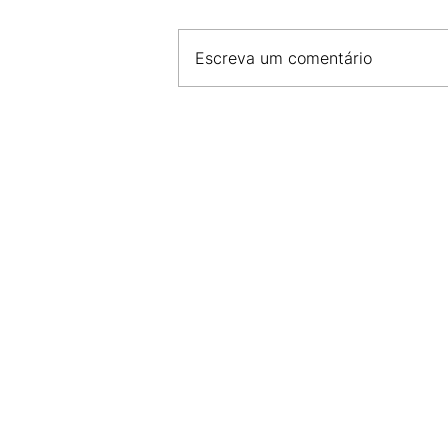
Escreva um comentário
CDL SÃO LUÍS E FCDL MA 
COMPROMISSO COM A SE
E DESENVOLVIMENTO DO 
LOCAL