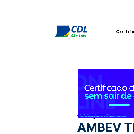
Certifi
26 de ago. de 2024
1 min de
AMBEV T