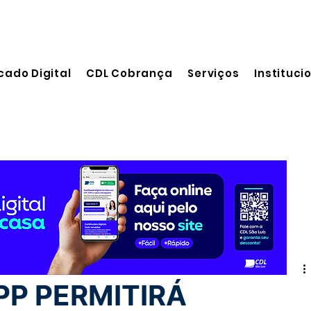
cado Digital
CDL Cobrança
Serviços
Instituci
leitura
P PERMITIRÁ