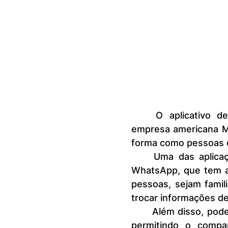
	O aplicativo de mensagens instantâneas para smartphones, da 
empresa americana M
forma como pessoas d
	Uma das aplicações de mensagens mais utilizadas no mundo é o 
WhatsApp, que tem a
pessoas, sejam famil
trocar informações de
	Além disso, pode ser divertido para conversas entre entes queridos, 
permitindo o compar