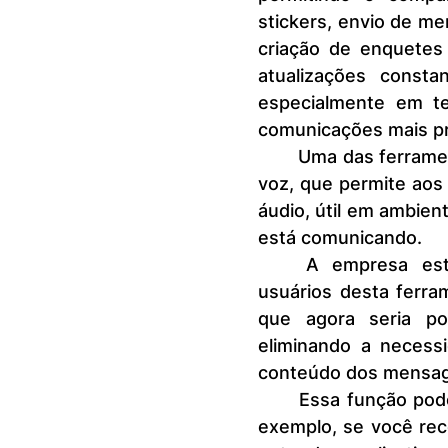
stickers, envio de me
criação de enquetes 
atualizações consta
especialmente em te
comunicações mais pr
	Uma das ferramentas do WhatsApp é a transcrição de mensagens de 
voz, que permite aos
áudio, útil em ambient
está comunicando.
	A empresa está trabalhando para aprimorar a experiência dos 
usuários desta ferra
que agora seria po
eliminando a necessid
conteúdo dos mensa
	Essa função poderia funcionar como um tradutor em tempo real; por 
exemplo, se você re