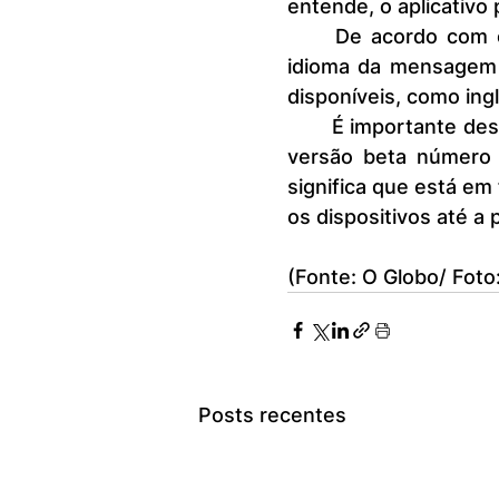
entende, o aplicativo 
	De acordo com o WaBetaInfo, a função será capaz de identificar o 
idioma da mensagem d
disponíveis, como ing
	É importante destacar que esta ferramenta está disponível apenas na 
versão beta número 2
significa que está em 
os dispositivos até a 
(Fonte: O Globo/ Foto
Posts recentes