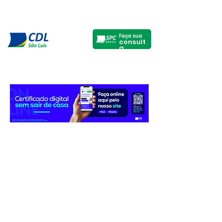
Faça sua
consult
a