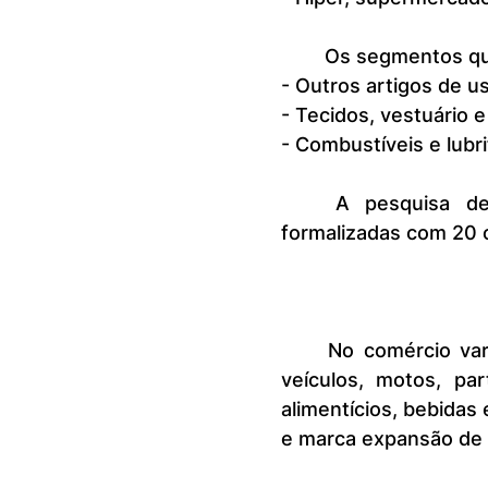
 	Os segmentos q
- Outros artigos de u
- Tecidos, vestuário 
- Combustíveis e lubr
	A pesquisa de comércio do IBGE é realizada com empresas 
formalizadas com 20 o
	No comércio varejista ampliado, que inclui atividades de atacado ─ 
veículos, motos, pa
alimentícios, bebidas
e marca expansão de