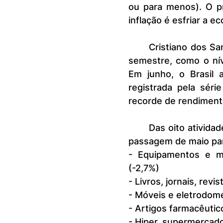
ou para menos). O pr
inflação é esfriar a e
	Cristiano dos Santos enxerga também comportamentos positivos no 
semestre, como o ní
Em junho, o Brasil 
registrada pela séri
recorde de rendiment
	Das oito atividades pesquisadas pelo IBGE, cinco tiveram retração na 
passagem de maio par
- Equipamentos e mat
(-2,7%)
- Livros, jornais, revi
- Móveis e eletrodomé
- Artigos farmacêutic
- Hiper, supermercado