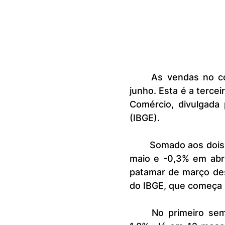
	As vendas no comércio recuaram 0,1% na passagem de maio para 
junho. Esta é a terce
Comércio, divulgada p
(IBGE).
	Somado aos dois resultados anteriores no campo negativo (-0,4% em 
maio e -0,3% em abri
patamar de março deste
do IBGE, que começa
	No primeiro semestre, o comércio brasileiro acumula expansão de 