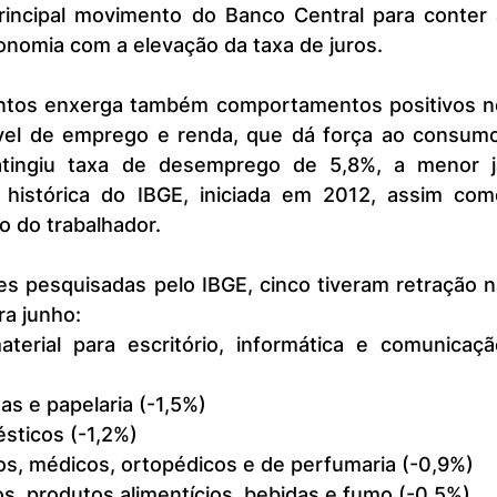
incipal movimento do Banco Central para conter a
conomia com a elevação da taxa de juros.
vel de emprego e renda, que dá força ao consumo.
atingiu taxa de desemprego de 5,8%, a menor já
e histórica do IBGE, iniciada em 2012, assim como
o do trabalhador.
a junho:
erial para escritório, informática e comunicação
stas e papelaria (-1,5%)
sticos (-1,2%)
os, médicos, ortopédicos e de perfumaria (-0,9%)
s, produtos alimentícios, bebidas e fumo (-0,5%)