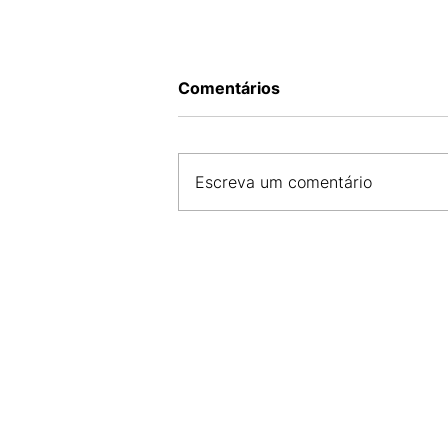
Comentários
Escreva um comentário
CDL SÃO LUÍS E FCDL MA 
COMPROMISSO COM A SE
E DESENVOLVIMENTO DO 
LOCAL