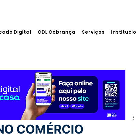
cado Digital
CDL Cobrança
Serviços
Instituci
 leitura
NO COMÉRCIO