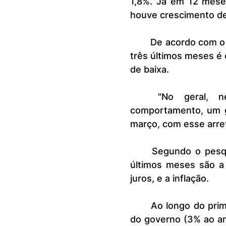
1,8%. Já em 12 mese
houve crescimento d
	De acordo com o pesquisador Cristiano dos Santos, o movimento dos 
três últimos meses é 
de baixa.
	"No geral, nesse primeiro semestre, a gente tem esse 
comportamento, um g
março, com esse arref
	Segundo o pesquisador, os fatores que levaram à queda lenta dos 
últimos meses são a 
juros, e a inflação.
	Ao longo do primeiro semestre, a inflação oficial ficou acima da meta 
do governo (3% ao ano