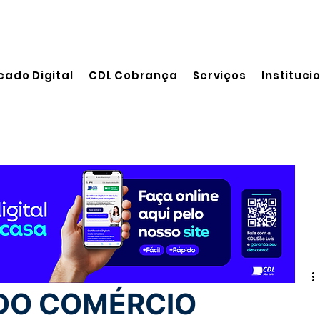
cado Digital
CDL Cobrança
Serviços
Instituci
eitura
DO COMÉRCIO