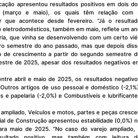
cação apresentou resultados positivos em dois dos
 (março e maio), os quais têm relação com a
r que acontece desde fevereiro. “Já o resultado
e eletrodomésticos, também em maio, reflete um an
ria, que vinha se desenvolvendo com um certo viés
iro semestre do ano passado, mas que depois disso
 de crescimento a partir do segundo semestre de
stre de 2025, apesar dos resultados negativos em
Outros artigos de uso pessoal e doméstico (-2,1%)
tas e papelaria (-2,0%) e Combustíveis e lubrificante
 ampliado, Veículos e motos, partes e peças cresce
al de Construção apresentou estabilidade (0,0%) n
ara maio de 2025. “No caso do varejo ampliado, a
ultado positivo, mas também com leitura de