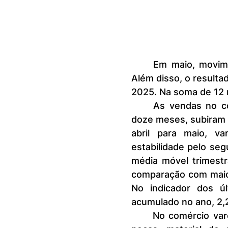
	Em maio, movimento diminuiu 0,2%, recuo menor do que em abril. 
Além disso, o resulta
2025. Na soma de 12 
	As vendas no comércio varejista no país, no indicador dos últimos 
doze meses, subiram 
abril para maio, v
estabilidade pelo seg
média móvel trimestr
comparação com maio 
No indicador dos ú
acumulado no ano, 2,
	No comércio varejista ampliado, que inclui veículos, motos, partes e 