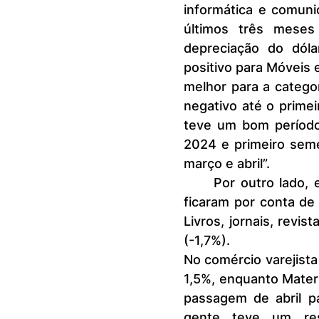
informática e comuni
últimos três meses
depreciação do dóla
positivo para Móveis 
melhor para a catego
negativo até o prime
teve um bom período
2024 e primeiro seme
março e abril”.
	Por outro lado, entre abril e maio de 2025, os resultados negativos 
ficaram por conta de 
Livros, jornais, revis
(-1,7%).
No comércio varejista
1,5%, enquanto Materi
passagem de abril p
gente teve um res