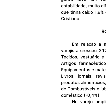
estabilidade, muito d
que tinha caído 1,9% 
Cristiano.
Ro
	Em relação a maio de 2024, o volume de vendas no comércio 
varejista cresceu 2,1
Tecidos, vestuário e 
Artigos farmacêutic
Equipamentos e materi
Livros, jornais, rev
produtos alimentícios
de Combustíveis e lub
doméstico (-0,4%).
	No varejo ampliado, veículos e motos, partes e peças registrou 