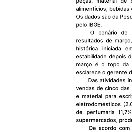
peças, material de 
alimentícios, bebida
Os dados são da Pesq
pelo IBGE.
	O cenário de estabilidade do índice pode ser explicado pelos 
resultados de março,
histórica iniciada 
estabilidade depois d
março é o topo da s
esclarece o gerente d
	Das atividades investigadas, houve variações positivas no volume de 
vendas de cinco das o
e material para escr
eletrodomésticos (2,
de perfumaria (1,7%
supermercados, produ
	De acordo com Cristiano, Equipamentos e material para escritório, 