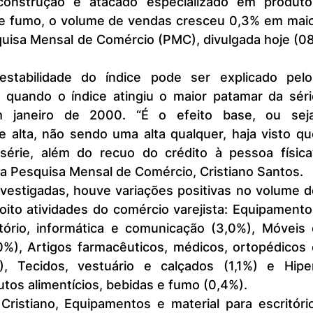
construção e atacado especializado em produtos
s e fumo, o volume de vendas cresceu 0,3% em maio.
uisa Mensal de Comércio (PMC), divulgada hoje (08)
 quando o índice atingiu o maior patamar da série
em janeiro de 2000. “É o efeito base, ou seja,
e alta, não sendo uma alta qualquer, haja visto qu
érie, além do recuo do crédito à pessoa física”,
a Pesquisa Mensal de Comércio, Cristiano Santos.
ito atividades do comércio varejista: Equipamento
itório, informática e comunicação (3,0%), Móveis e
0%), Artigos farmacêuticos, médicos, ortopédicos e
), Tecidos, vestuário e calçados (1,1%) e Hiper,
tos alimentícios, bebidas e fumo (0,4%).