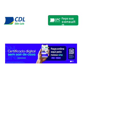
Faça sua
consult
a