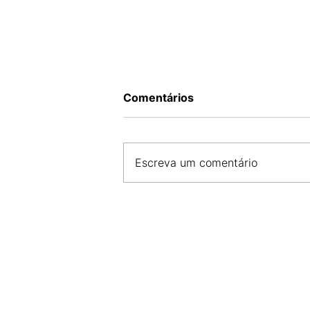
Comentários
Escreva um comentário
CDL SÃO LUÍS E AMDA INIC
PARCERIA PARA O
DESENVOLVIMENTO DO CO
MARANHENSE