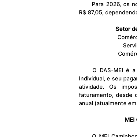
	Para 2026, os novos valores do DAS-MEI variarão entre R$ 82,05 e 
R$ 87,05, dependendo 
 Setor d
Comércio 
    Serv
 Comércio
	O DAS-MEI é a única obrigação financeira do Microempreendedor 
Individual, e seu pag
atividade. Os impo
faturamento, desde 
anual (atualmente em 
MEI 
	O MEI Caminhoneiro também terá o valor da contribuição alterado. 