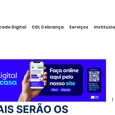
cado Digital
CDL Cobrança
Serviços
Instituci
 leitura
AIS SERÃO OS