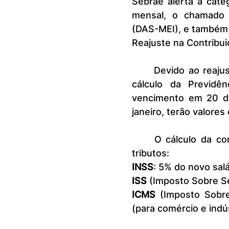
Sebrae alerta a categ
mensal, o chamado 
(DAS-MEI), e também 
Reajuste na Contribu
	Devido ao reajuste do salário-mínimo, que serve como base para o 
cálculo da Previdê
vencimento em 20 de
janeiro, terão valores 
	O cálculo da contribuição do MEI é feito pela soma dos seguintes 
tributos:
INSS
: 5% do novo sal
ISS
 (Imposto Sobre Se
ICMS
 (Imposto Sobre
(para comércio e indús