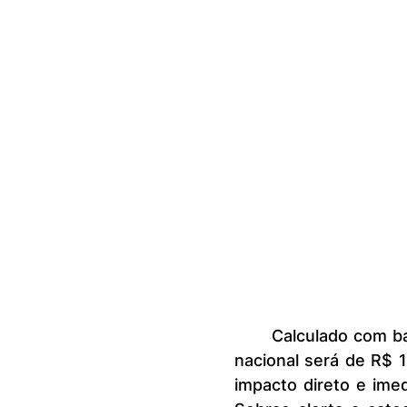
	Calculado com base na inflação dos últimos 12 meses, o novo salário 
nacional será de R$ 1
impacto direto e ime