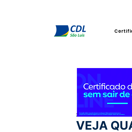
Certifi
29 de dez. de 2025
2 min de
VEJA QU