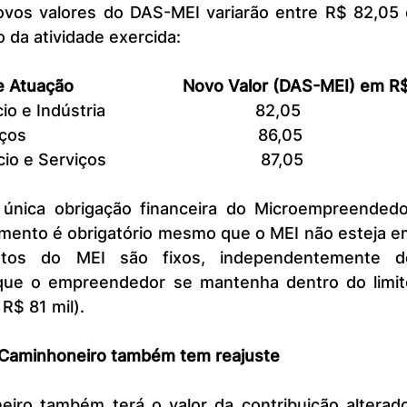
da atividade exercida:
e Atuação
Novo Valor (DAS-MEI) em R
e Indústria                                 82,05
iços                                                   86,05
 e Serviços                                  87,05
amento é obrigatório mesmo que o MEI não esteja e
stos do MEI são fixos, independentemente do
que o empreendedor se mantenha dentro do limite
R$ 81 mil).
Caminhoneiro também tem reajuste