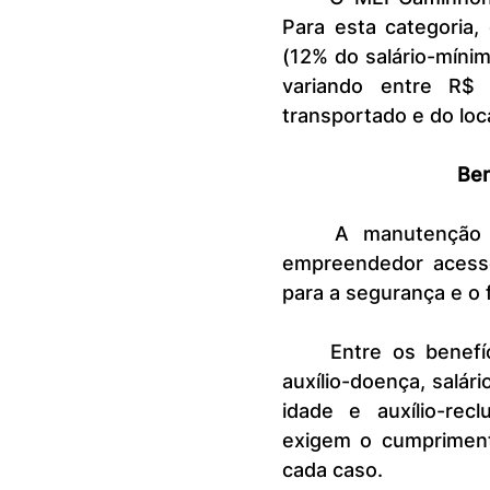
Para esta categoria,
(12% do salário-mínim
variando entre R$
transportado e do loc
Ben
	A manutenção do pagamento em dia do DAS-MEI garante ao 
empreendedor acesso 
para a segurança e o f
	Entre os benefícios garantidos estão: aposentadoria por invalidez, 
auxílio-doença, salár
idade e auxílio-recl
exigem o cumpriment
cada caso.