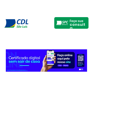
Faça sua
consult
a