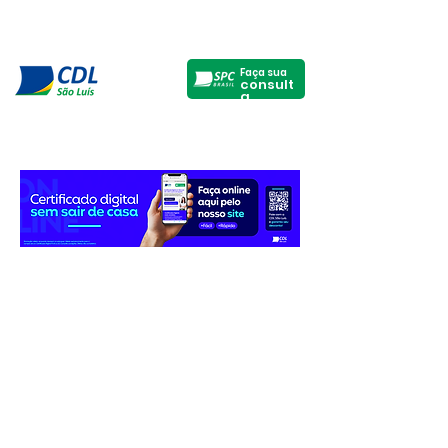
Faça sua
consult
a