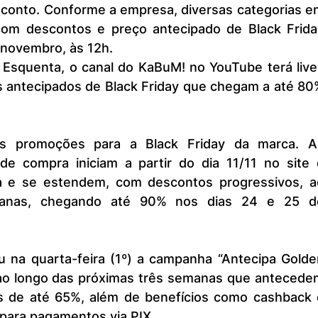
onto. Conforme a empresa, diversas categorias em
com descontos e preço antecipado de Black Friday
 novembro, às 12h.
 Esquenta, o canal do KaBuM! no YouTube terá lives
s antecipados de Black Friday que chegam a até 80%
s promoções para a Black Friday da marca. As
de compra iniciam a partir do dia 11/11 no site e
sta e se estendem, com descontos progressivos, ao
anas, chegando até 90% nos dias 24 e 25 de
na quarta-feira (1º) a campanha “Antecipa Golden
 ao longo das próximas três semanas que antecedem
as de até 65%, além de benefícios como cashback e
 para pagamentos via PIX.