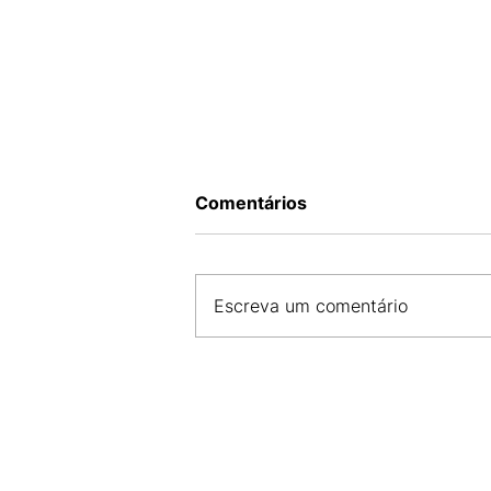
Comentários
Escreva um comentário
CDL SÃO LUÍS E FCDL MA 
COMPROMISSO COM A SE
E DESENVOLVIMENTO DO 