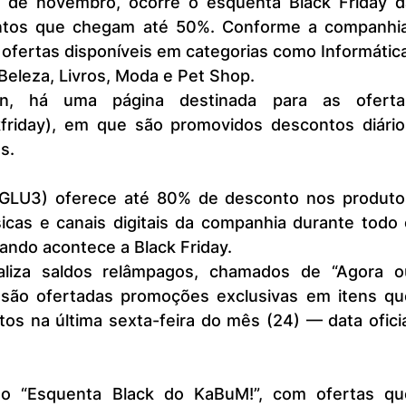
6 de novembro, ocorre o esquenta Black Friday da
tos que chegam até 50%. Conforme a companhia,
 ofertas disponíveis em categorias como Informática
Beleza, Livros, Moda e Pet Shop.
, há uma página destinada para as ofertas
friday), em que são promovidos descontos diários
s.
GLU3) oferece até 80% de desconto nos produtos
sicas e canais digitais da companhia durante todo 
ndo acontece a Black Friday.
ealiza saldos relâmpagos, chamados de “Agora ou
 são ofertadas promoções exclusivas em itens que
tos na última sexta-feira do mês (24) — data oficia
o “Esquenta Black do KaBuM!”, com ofertas que