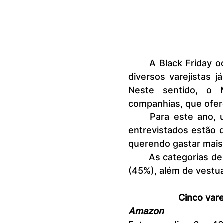
	A Black Friday ocorre oficialmente em 24 de novembro. No entanto, 
diversos varejistas 
Neste sentido, o 
companhias, que ofe
	Para este ano, uma pesquisa feita pela Méliuz indica que 95% dos 
entrevistados estão 
querendo gastar mais 
	As categorias de destaque são eletrônicos (49%) e eletrodomésticos 
(45%), além de vestuá
Cinco vare
Amazon