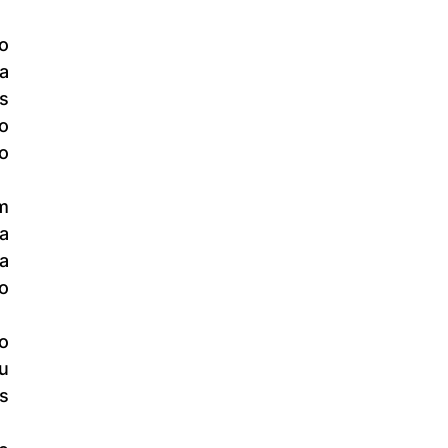
a 
s 
 
o 
 
 
 
u 
 