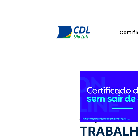
Certifi
15 de ago. de 2022
2 min de
TRABALH