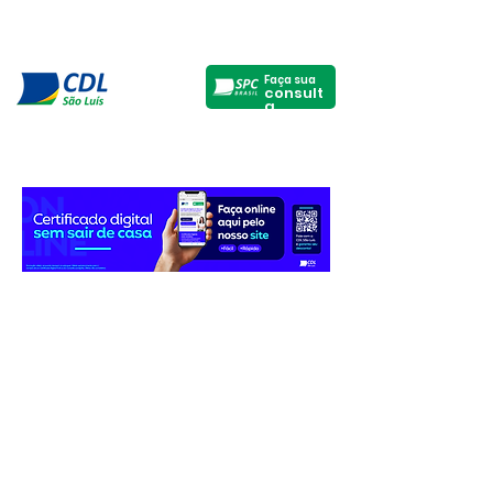
Faça sua
consult
a