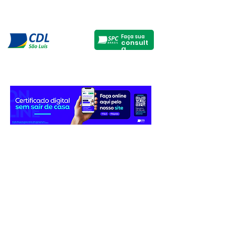
Faça sua
consult
a