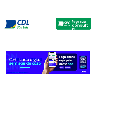
Faça sua
consult
a