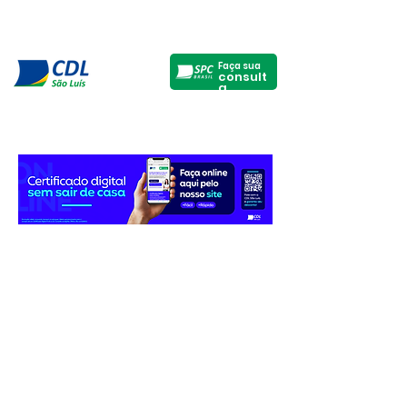
Faça sua
consult
a